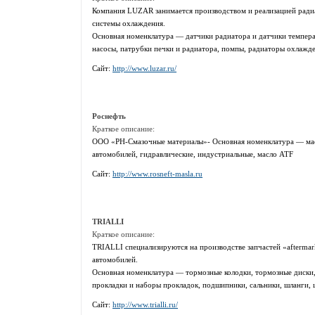
Компания LUZAR занимается производством и реализацией ради
системы охлаждения.
Основная номенклатура — датчики радиатора и датчики темпера
насосы, патрубки печки и радиатора, помпы, радиаторы охлажде
Сайт:
http://www.luzar.ru/
Роснефть
Краткое описание:
ООО «РН-Смазочные материалы»- Основная номенклатура — масл
автомобилей, гидравлические, индустриальные, масло ATF
Сайт:
http://www.rosneft-masla.ru
TRIALLI
Краткое описание:
TRIALLI специализируются на производстве запчастей «aftermar
автомобилей.
Основная номенклатура — тормозные колодки, тормозные диски,
прокладки и наборы прокладок, подшипники, сальники, шланги,
Сайт:
http://www.trialli.ru/