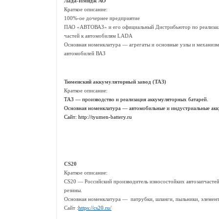
Лада-Имидж АО
Краткое описание:
100%-ое дочернее предприятие
ПАО «АВТОВАЗ» и его официальный Дистрибьютор по реализац
частей к автомобилям LADA
Основная номенклатура — агрегаты и основные узлы и механизм
автомобилей ВАЗ
Тюменский аккумуляторный завод (ТАЗ)
Краткое описание:
ТАЗ — производство и реализация аккумуляторных батарей.
Основная номенклатура — автомобильные и индустриальные ак
Сайт: http://tyumen-battery.ru
CS20
Краткое описание:
CS20 — Российский производитель износостойких автозапчастей 
резины.
Основная номенклатура — патрубки, шланги, пыльники, элемент
Сайт :
https://cs20.ru/