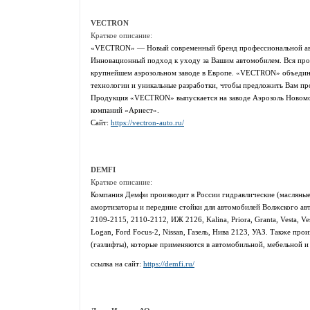
VECTRON
Краткое описание:
«VECTRON» — Новый современный бренд профессиональной авт
Инновационный подход к уходу за Вашим автомобилем. Вся про
крупнейшем аэрозольном заводе в Европе. «VECTRON» объединя
технологии и уникальные разработки, чтобы предложить Вам пр
Продукция «VECTRON» выпускается на заводе Аэрозоль Новомо
компаний «Арнест».
Сайт:
https://vectron-auto.ru/
DEMFI
Краткое описание:
Компания Демфи производит в России гидравлические (масляные
амортизаторы и передние стойки для автомобилей Волжского ав
2109-2115, 2110-2112, ИЖ 2126, Kalina, Priora, Granta, Vesta, Ves
Logan, Ford Focus-2, Nissan, Газель, Нива 2123, УАЗ. Также про
(газлифты), которые применяются в автомобильной, мебельной 
ссылка на сайт:
https://demfi.ru/