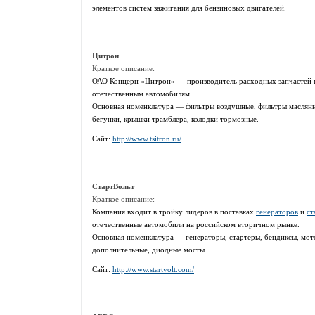
элементов систем зажигания для бензиновых двигателей.
Цитрон
Краткое описание:
ОАО Концерн «Цитрон» — производитель расходных запчастей к
отечественным автомобилям.
Основная номенклатура — фильтры воздушные, фильтры маслянн
бегунки, крышки трамблёра, колодки тормозные.
Сайт:
http://www.tsitron.ru/
СтартВольт
Краткое описание:
Компания входит в тройку лидеров в поставках
генераторов
и
ст
отечественные автомобили на российском вторичном рынке.
Основная номенклатура — генераторы, стартеры, бендиксы, мо
дополнительные, диодные мосты.
Сайт:
http://www.startvolt.com/