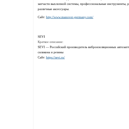
запчасти выхлопной системы, профессиональные инструменты, 
различные аксессуары.
Сайт:
http://www.manover-germany.com/
SEVI
Краткое описание:
SEVI — Российский производитель виброизоляционных автозапча
силикона и резины
Сайт:
https://sevi.ru/