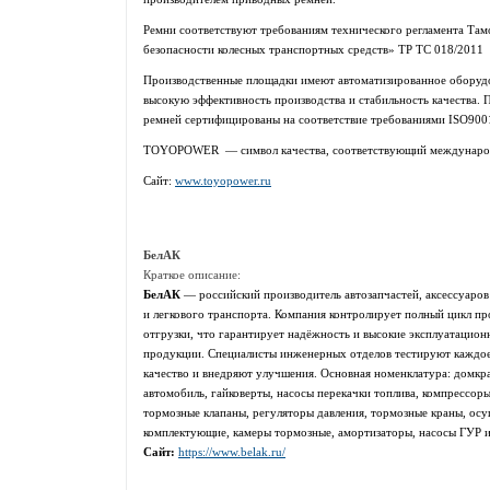
Ремни соответствуют требованиям технического регламента Та
безопасности колесных транспортных средств» ТР ТС 018/2011
Производственные площадки имеют автоматизированное оборудо
высокую эффективность производства и стабильность качества.
ремней сертифицированы на соответствие требованиями ISO900
TOYOPOWER — символ качества, соответствующий междунаро
Сайт:
www.toyopower.ru
БелАК
Краткое описание:
БелАК
— российский производитель автозапчастей, аксессуаров
и легкового транспорта. Компания контролирует полный цикл про
отгрузки, что гарантирует надёжность и высокие эксплуатацион
продукции. Специалисты инженерных отделов тестируют каждое
качество и внедряют улучшения. Основная номенклатура: домкр
автомобиль, гайковерты, насосы перекачки топлива, компрессор
тормозные клапаны, регуляторы давления, тормозные краны, осу
комплектующие, камеры тормозные, амортизаторы, насосы ГУР и
Сайт:
https://www.belak.ru/