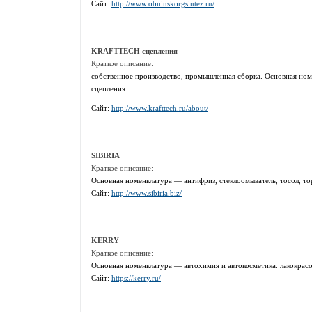
Сайт:
http://www.obninskorgsintez.ru/
KRAFTTECH сцепления
Краткое описание:
собственное производство, промышленная сборка. Основная но
сцепления.
Сайт:
http://www.krafttech.ru/about/
SIBIRIA
Краткое описание:
Основная номенклатура — антифриз, стеклоомыватель, тосол, т
Сайт:
http://www.sibiria.biz/
KERRY
Краткое описание:
Основная номенклатура — автохимия и автокосметика. лакокрас
Сайт:
https://kerry.ru/