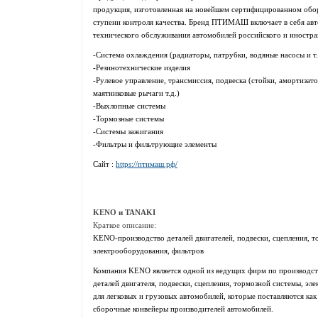
продукция, изготовленная на новейшем сертифицированном обо
ступени контроля качества. Бренд ПТИМАШ включает в себя авт
технического обслуживания автомобилей российского и иностра
-Система охлаждения (радиаторы, патрубки, водяные насосы и т.
-Резинотехнические изделия
-Рулевое управление, трансмиссия, подвеска (стойки, амортизат
маятниковые рычаги т.д.)
-Выхлопные системы
-Тормозные системы
-Системы зажигания
-Фильтры и фильтрующие элементы
Сайт :
https://птимаш.рф/
KENO и TANAKI
Краткое описание:
KENO-производство деталей двигателей, подвески, сцепления, т
электрооборудования, фильтров
Компания KENO является одной из ведущих фирм по производс
деталей двигателя, подвески, сцепления, тормозной системы, эл
для легковых и грузовых автомобилей, которые поставляются как 
сборочные конвейеры производителей автомобилей.