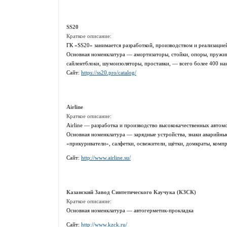
SS20
Краткое описание:
ГК «SS20» занимается разработкой, производством и реализацией
Основная номенклатура — амортизаторы, стойки, опоры, пружи
сайлентблоки, шумоизоляторы, проставки, — всего более 400 на
Сайт:
https://ss20.pro/catalog/
Airline
Краткое описание:
Airline — разработка и производство высококачественных автом
Основная номенклатура — зарядные устройства, знаки аварийны
«прикуриватели», салфетки, освежители, щётки, домкраты, комп
Сайт:
http://www.airline.su/
Казанский Завод Синтетического Каучука (КЗСК)
Краткое описание:
Основная номенклатура — автогерметик-прокладка
Сайт:
http://www.kzck.ru/