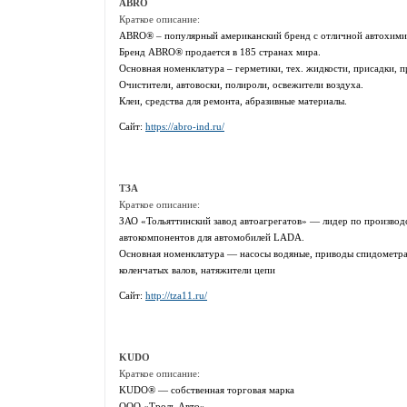
ABRO
Краткое описание:
ABRO® – популярный американский бренд с отличной автохимие
Бренд ABRO® продается в 185 странах мира.
Основная номенклатура – герметики, тех. жидкости, присадки, 
Очистители, автовоски, полироли, освежители воздуха.
Клеи, средства для ремонта, абразивные материалы.
Сайт:
https://abro-ind.ru/
ТЗА
Краткое описание:
ЗАО «Тольяттинский завод автоагрегатов» — лидер по производ
автокомпонентов для автомобилей LADA.
Основная номенклатура — насосы водяные, приводы спидометра
коленчатых валов, натяжители цепи
Сайт:
http://tza11.ru/
KUDO
Краткое описание:
KUDO® — собственная торговая марка
ООО «Троль Авто».