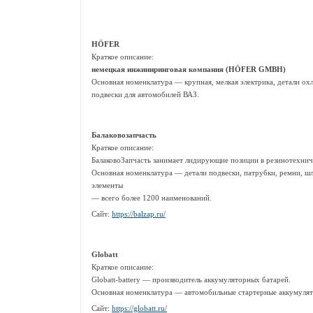
HÖFER
Краткое описание:
немецкая инжиниринговая компания (HÖFER GMBH)
Основная номенклатура — крупная, мелкая электрика, детали ох
подвески для автомобилей ВАЗ.
Балаковозапчасть
Краткое описание:
БалаковоЗапчасть занимает лидирующие позиции в резинотехнич
Основная номенклатура — детали подвески, патрубки, ремни, ш
элементы
— всего более 1200 наименований.
Сайт:
https://balzap.ru/
Globatt
Краткое описание:
Globatt-battery — производитель аккумуляторных батарей.
Основная номенклатура — автомобильные стартерные аккумуля
Сайт:
https://globatt.ru/