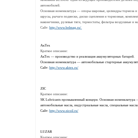
автомобилей.
Основная номенклатура — опоры шаровые, цилиндры тормоза и с
шрусы, рычаги подвески, диски сцепления и тормозные, комплек
наконечники, рулевые тяги, термостаты, фильтры воздушные и м
Сайт:
http://www.belmag.ru/
АкТех
Краткое описание:
АкТех — производство и реализация аккумуляторных батарей.
Основная номенклатура — автомобильные стартерные аккумуля
Сайт:
http://www.aktex.ru/
ZIC
Краткое описание:
SK Lubricants промышленный концерн. Основная номенклатура —
автомобильные масла, индустриальные масла, специальные масла
Сайт:
http://www.zicoil.ru/
LUZAR
Краткое описание: