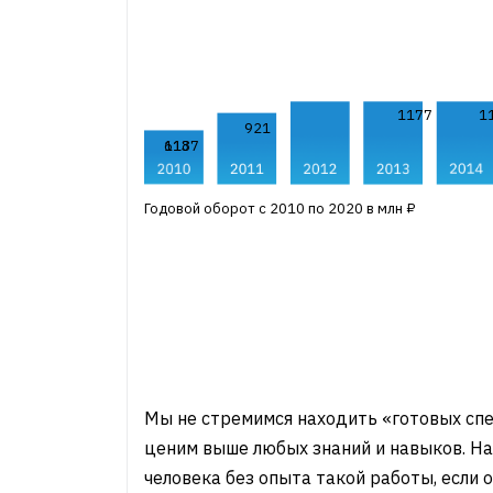
1177
1
921
618
1137
Годовой оборот с 2010 по 2020 в млн ₽
Мы не стремимся находить «готовых спе
ценим выше любых знаний и навыков. Н
человека без опыта такой работы, если